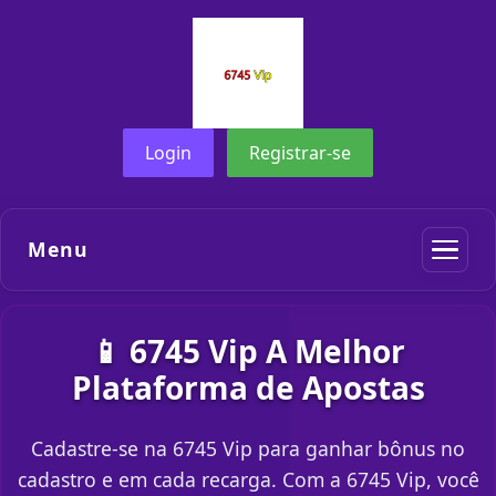
Login
Registrar-se
Menu
📱 6745 Vip A Melhor
Plataforma de Apostas
Cadastre-se na 6745 Vip para ganhar bônus no
cadastro e em cada recarga. Com a 6745 Vip, você