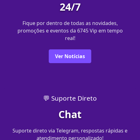
24/7
Fique por dentro de todas as novidades,
promoções e eventos da 6745 Vip em tempo
real!
Ver Notícias
💬 Suporte Direto
Chat
Suporte direto via Telegram, respostas rápidas e
atendimento personalizado!