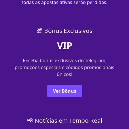
todas as apostas ativas serão perdidas.
🎁 Bônus Exclusivos
VIP
Receba bônus exclusivos do Telegram,
promoções especiais e códigos promocionais
únicos!
Ver Bônus
📢 Notícias em Tempo Real