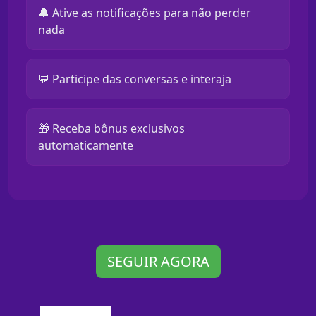
🔔 Ative as notificações para não perder
nada
💬 Participe das conversas e interaja
🎁 Receba bônus exclusivos
automaticamente
SEGUIR AGORA