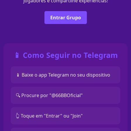
jogadores e compartilhe experiências!
Entrar Grupo
📱 Como Seguir no Telegram
📱 Baixe o app Telegram no seu dispositivo
🔍 Procure por "@66BBOficial"
👆 Toque em "Entrar" ou "Join"