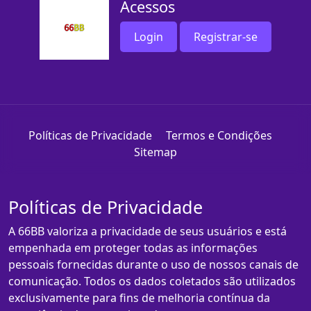
Acessos
Login
Registrar-se
Políticas de Privacidade
Termos e Condições
Sitemap
Políticas de Privacidade
A 66BB valoriza a privacidade de seus usuários e está
empenhada em proteger todas as informações
pessoais fornecidas durante o uso de nossos canais de
comunicação. Todos os dados coletados são utilizados
exclusivamente para fins de melhoria contínua da