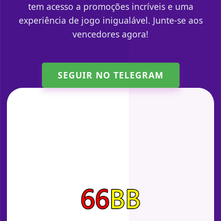
tem acesso a promoções incríveis e uma
experiência de jogo inigualável. Junte-se aos
vencedores agora!
SEGUIR NO TELEGRAM