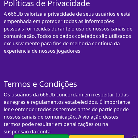
Políticas de Privacidade
A 666Ub valoriza a privacidade de seus usuários e está
empenhada em proteger todas as informações
pessoais fornecidas durante o uso de nossos canais de
comunicação. Todos os dados coletados são utilizados
exclusivamente para fins de melhoria contínua da
experiência de nossos jogadores.
Termos e Condições
Os usuários da 666Ub concordam em respeitar todas
as regras e regulamentos estabelecidos. É importante
ler e entender todos os termos antes de participar de
nossos canais de comunicação. A violação destes
termos pode resultar em penalizações ou na
suspensão da conta.