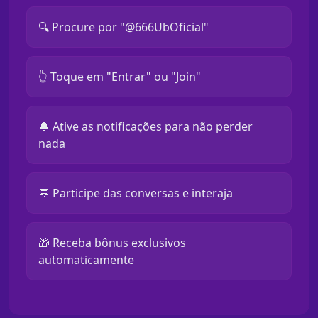
🔍 Procure por "@666UbOficial"
👆 Toque em "Entrar" ou "Join"
🔔 Ative as notificações para não perder
nada
💬 Participe das conversas e interaja
🎁 Receba bônus exclusivos
automaticamente