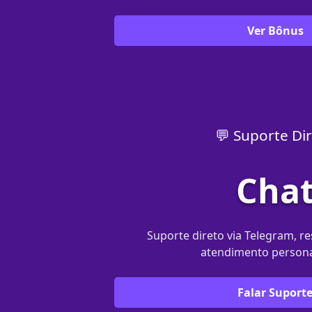
Ver Bônus
💬 Suporte Di
Cha
Suporte direto via Telegram, r
atendimento persona
Falar Suport