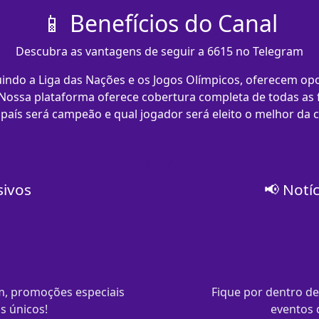
📱 Benefícios do Canal
Descubra as vantagens de seguir a 6615 no Telegram
cluindo a Liga das Nações e os Jogos Olímpicos, oferecem o
ossa plataforma oferece cobertura completa de todas as f
 país será campeão e qual jogador será eleito o melhor da 
sivos
📢 Notí
m, promoções especiais
Fique por dentro d
s únicos!
eventos 