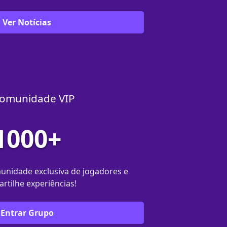
Ver Notícias
Comunidade VIP
1000+
unidade exclusiva de jogadores e
rtilhe experiências!
Entrar Grupo