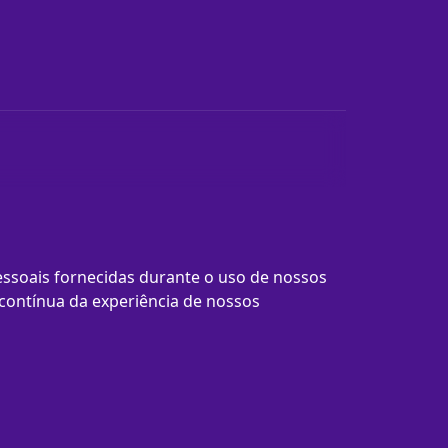
essoais fornecidas durante o uso de nossos
 contínua da experiência de nossos