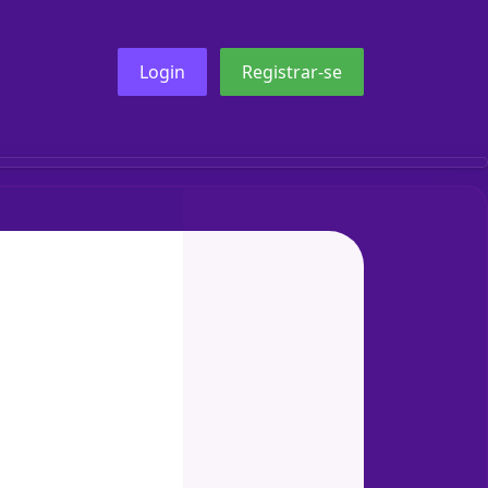
Login
Registrar-se