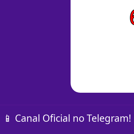
📱 Canal Oficial no Telegram!