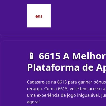
📱 6615 A Melhor
Plataforma de A
Cadastre-se na 6615 para ganhar bônus
recarga. Com a 6615, você tem acesso a
uma experiência de jogo inigualável. J
agora!