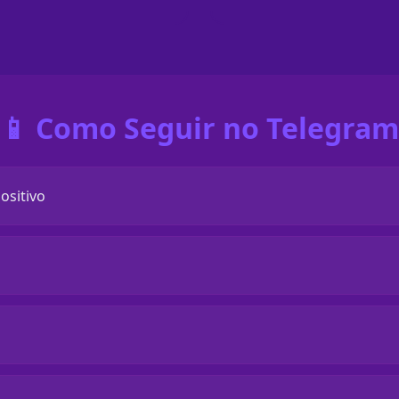
📱 Como Seguir no Telegram
ositivo