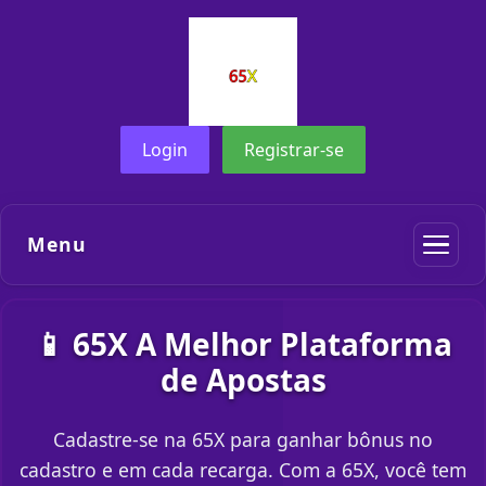
Login
Registrar-se
Menu
📱 65X A Melhor Plataforma
de Apostas
Cadastre-se na 65X para ganhar bônus no
cadastro e em cada recarga. Com a 65X, você tem