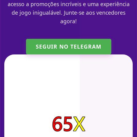
acesso a promoções incríveis e uma experiência
de jogo inigualável. Junte-se aos vencedores
agora!
SEGUIR NO TELEGRAM