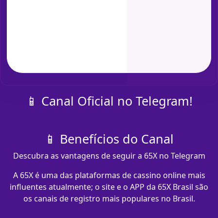
📱 Canal Oficial no Telegram!
📱 Benefícios do Canal
Descubra as vantagens de seguir a 65X no Telegram
A 65X é uma das plataformas de cassino online mais
influentes atualmente; o site e o APP da 65X Brasil são
os canais de registro mais populares no Brasil.