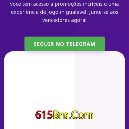
você tem acesso a promoções incríveis e uma
experiência de jogo inigualável. Junte-se aos
vencedores agora!
SEGUIR NO TELEGRAM