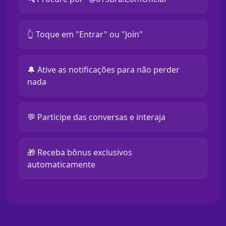
👆 Toque em "Entrar" ou "Join"
🔔 Ative as notificações para não perder
nada
💬 Participe das conversas e interaja
🎁 Receba bônus exclusivos
automaticamente