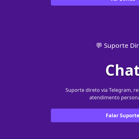
💬 Suporte Di
Cha
Suporte direto via Telegram, r
atendimento persona
Falar Suport