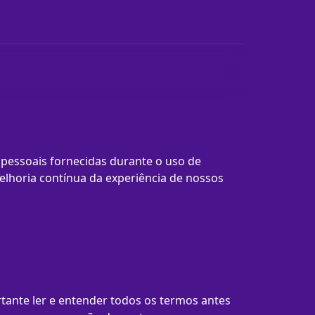
 pessoais fornecidas durante o uso de
elhoria contínua da experiência de nossos
tante ler e entender todos os termos antes