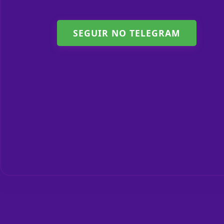
SEGUIR NO TELEGRAM