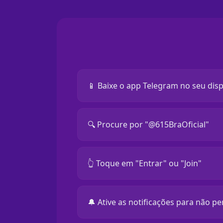
📱 Baixe o app Telegram no seu disp
🔍 Procure por "@615BraOficial"
👆 Toque em "Entrar" ou "Join"
🔔 Ative as notificações para não p