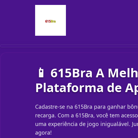
📱 615Bra A Mel
Plataforma de A
Cadastre-se na 615Bra para ganhar bôn
recarga. Com a 615Bra, você tem acesso
uma experiência de jogo inigualável. J
agora!