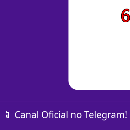
📱 Canal Oficial no Telegram!