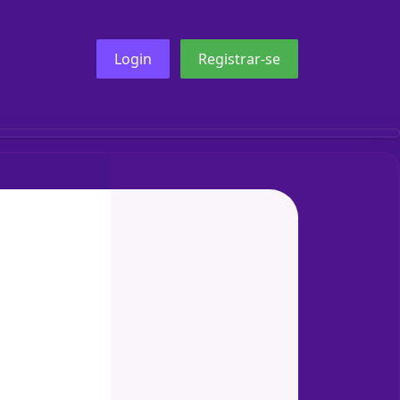
Login
Registrar-se