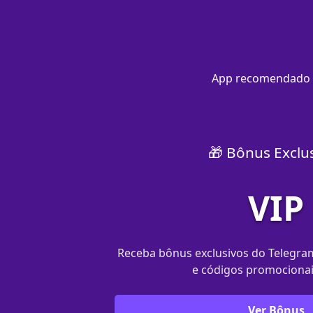
App recomendado da
🎁 Bônus Exclu
VIP
Receba bônus exclusivos do Telegra
e códigos promocionai
Ver Bônus