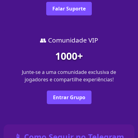
Falar Suporte
👥 Comunidade VIP
1000+
Junte-se a uma comunidade exclusiva de
jogadores e compartilhe experiências!
Entrar Grupo
📱 Como Seguir no Telegram