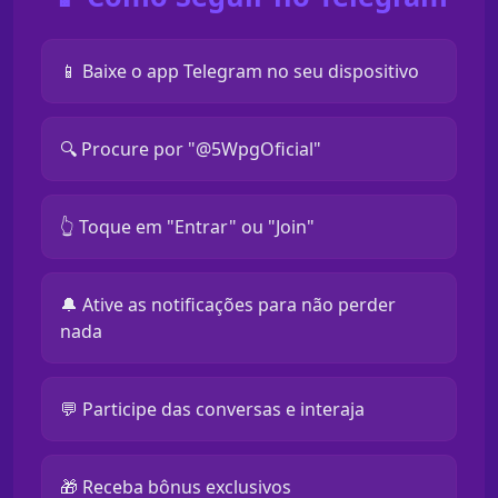
📱 Baixe o app Telegram no seu dispositivo
🔍 Procure por "@5WpgOficial"
👆 Toque em "Entrar" ou "Join"
🔔 Ative as notificações para não perder
nada
💬 Participe das conversas e interaja
🎁 Receba bônus exclusivos