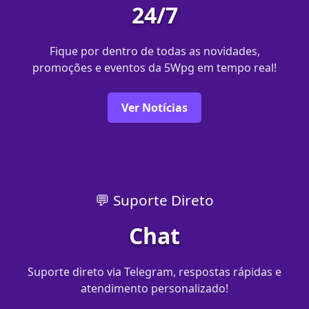
24/7
Fique por dentro de todas as novidades,
promoções e eventos da 5Wpg em tempo real!
Ver Notícias
💬 Suporte Direto
Chat
Suporte direto via Telegram, respostas rápidas e
atendimento personalizado!