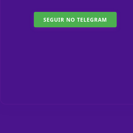
SEGUIR NO TELEGRAM