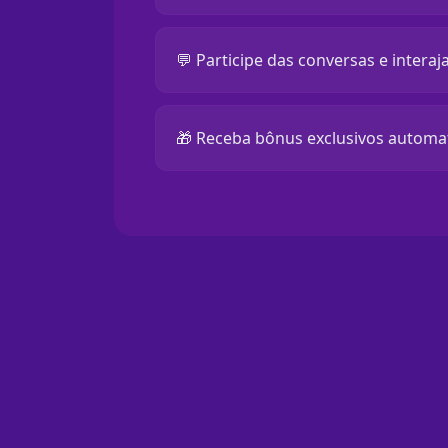
💬 Participe das conversas e interaj
🎁 Receba bônus exclusivos autom