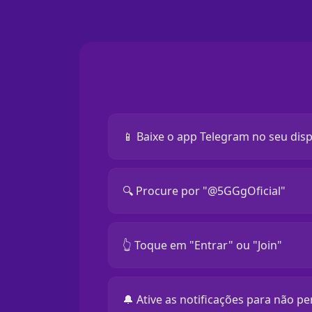
📱 Baixe o app Telegram no seu disp
🔍 Procure por "@5GGgOficial"
👆 Toque em "Entrar" ou "Join"
🔔 Ative as notificações para não p