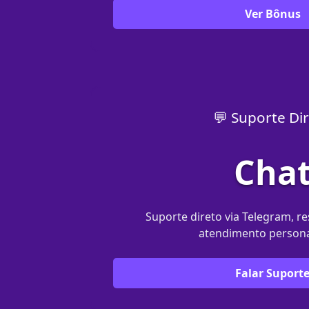
Ver Bônus
💬 Suporte Di
Cha
Suporte direto via Telegram, r
atendimento persona
Falar Suport