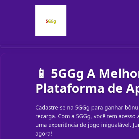
📱 5GGg A Melho
Plataforma de A
Cadastre-se na 5GGg para ganhar bônu
recarga. Com a 5GGg, você tem acesso a
uma experiência de jogo inigualável. J
agora!