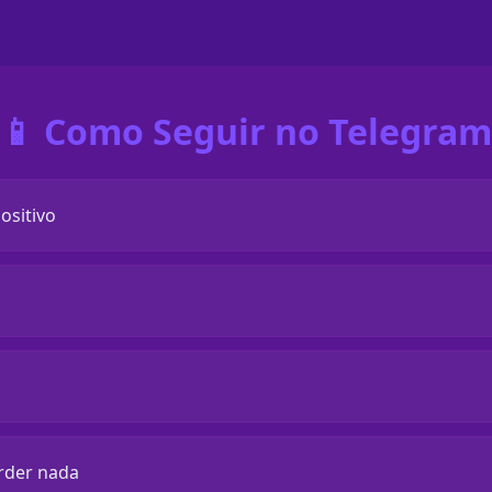
📱 Como Seguir no Telegram
ositivo
erder nada