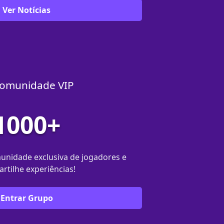
Ver Notícias
Comunidade VIP
1000+
unidade exclusiva de jogadores e
rtilhe experiências!
Entrar Grupo