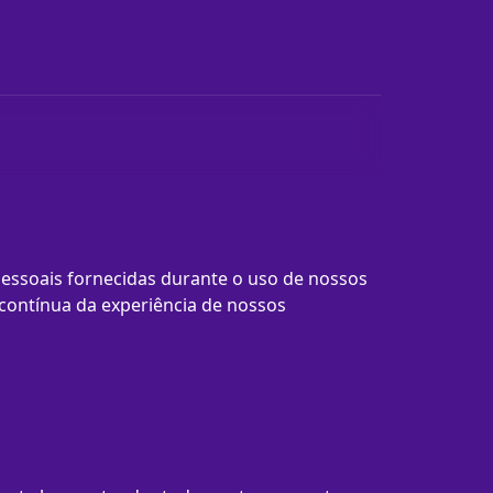
essoais fornecidas durante o uso de nossos
 contínua da experiência de nossos