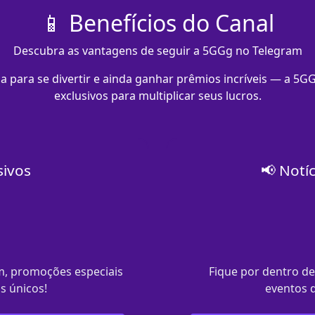
📱 Benefícios do Canal
Descubra as vantagens de seguir a 5GGg no Telegram
sa para se divertir e ainda ganhar prêmios incríveis — a
exclusivos para multiplicar seus lucros.
sivos
📢 Notí
m, promoções especiais
Fique por dentro d
s únicos!
eventos 