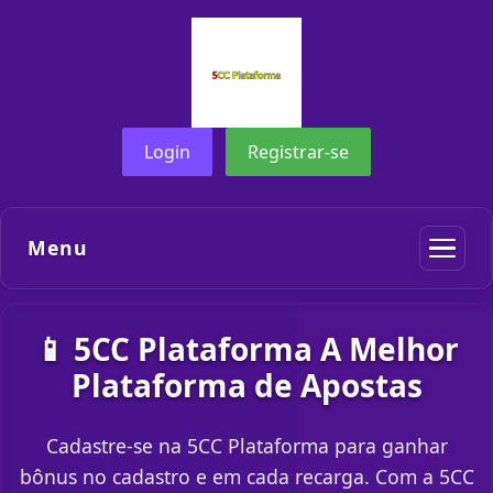
Login
Registrar-se
Menu
📱 5CC Plataforma A Melhor
Plataforma de Apostas
Cadastre-se na 5CC Plataforma para ganhar
bônus no cadastro e em cada recarga. Com a 5CC