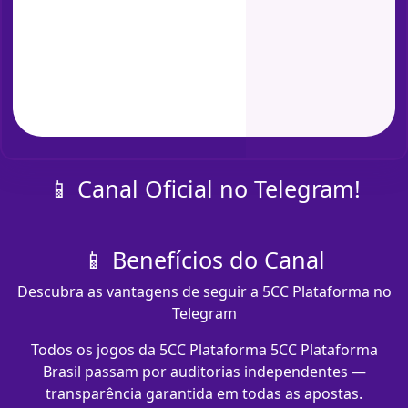
📱 Canal Oficial no Telegram!
📱 Benefícios do Canal
Descubra as vantagens de seguir a 5CC Plataforma no
Telegram
Todos os jogos da 5CC Plataforma 5CC Plataforma
Brasil passam por auditorias independentes —
transparência garantida em todas as apostas.