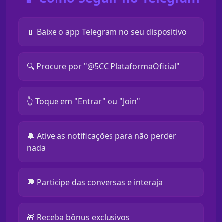
📱 Baixe o app Telegram no seu dispositivo
🔍 Procure por "@5CC PlataformaOficial"
👆 Toque em "Entrar" ou "Join"
🔔 Ative as notificações para não perder
nada
💬 Participe das conversas e interaja
🎁 Receba bônus exclusivos