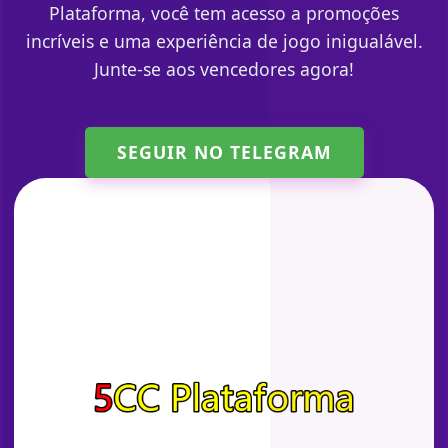
Plataforma, você tem acesso a promoções
incríveis e uma experiência de jogo inigualável.
Junte-se aos vencedores agora!
SEGUIR NO TELEGRAM