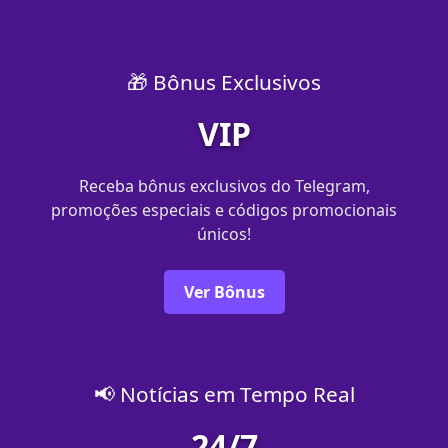
🎁 Bônus Exclusivos
VIP
Receba bônus exclusivos do Telegram,
promoções especiais e códigos promocionais
únicos!
Ver Bônus
📢 Notícias em Tempo Real
24/7