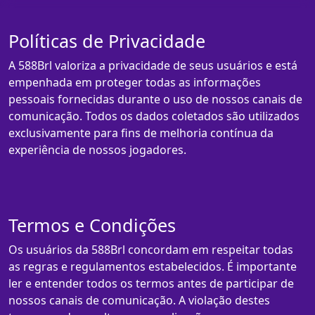
Políticas de Privacidade
A 588Brl valoriza a privacidade de seus usuários e está
empenhada em proteger todas as informações
pessoais fornecidas durante o uso de nossos canais de
comunicação. Todos os dados coletados são utilizados
exclusivamente para fins de melhoria contínua da
experiência de nossos jogadores.
Termos e Condições
Os usuários da 588Brl concordam em respeitar todas
as regras e regulamentos estabelecidos. É importante
ler e entender todos os termos antes de participar de
nossos canais de comunicação. A violação destes