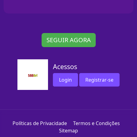
SEGUIR AGORA
Acessos
Login
Registrar-se
Políticas de Privacidade
Termos e Condições
Sitemap