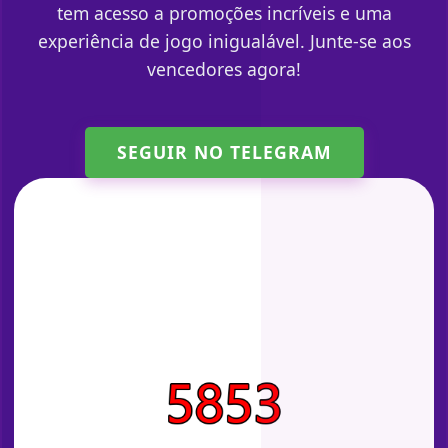
tem acesso a promoções incríveis e uma
experiência de jogo inigualável. Junte-se aos
vencedores agora!
SEGUIR NO TELEGRAM