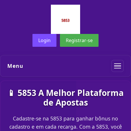
Login
Registrar-se
Menu
📱 5853 A Melhor Plataforma
de Apostas
Cadastre-se na 5853 para ganhar bônus no
cadastro e em cada recarga. Com a 5853, você