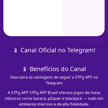
📱 Canal Oficial no Telegram!
📱 Benefícios do Canal
Descubra as vantagens de seguir a 57Pg APP no
Telegram
A 57Pg APP 57Pg APP Brasil oferece jogos de mesa
clássicos como bacará, pôquer e blackjack — tudo em
ambiente imersivo e de alta fidelidade.