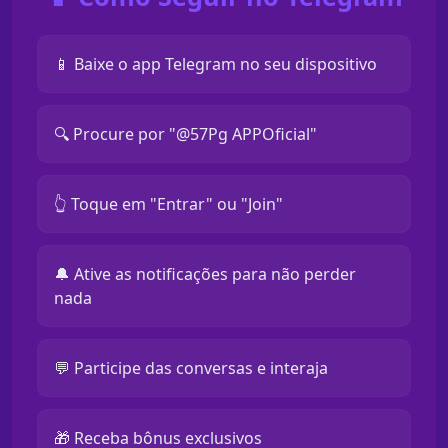
📱 Baixe o app Telegram no seu dispositivo
🔍 Procure por "@57Pg APPOficial"
👆 Toque em "Entrar" ou "Join"
🔔 Ative as notificações para não perder
nada
💬 Participe das conversas e interaja
🎁 Receba bônus exclusivos