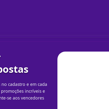
r
postas
 no cadastro e em cada
 promoções incríveis e
unte-se aos vencedores