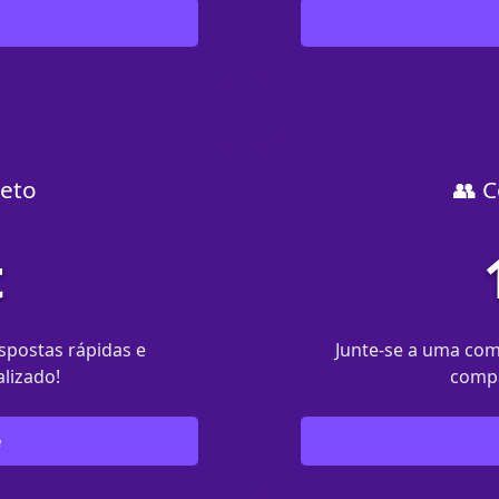
reto
👥 
t
espostas rápidas e
Junte-se a uma com
lizado!
compa
e