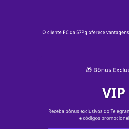
O cliente PC da 57Pg oferece vantagens
🎁 Bônus Exclu
VIP
Receba bônus exclusivos do Telegra
e códigos promocionai