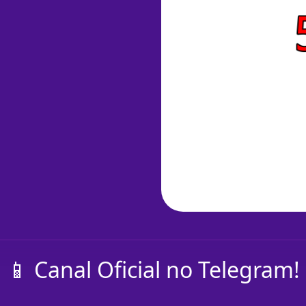
📱 Canal Oficial no Telegram!