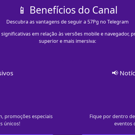
📱 Benefícios do Canal
Descubra as vantagens de seguir a 57Pg no Telegram
 significativas em relação às versões mobile e navegador,
superior e mais imersiva:
sivos
📢 Notí
m, promoções especiais
Fique por dentro d
s únicos!
eventos 