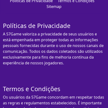
Políticas de Privacidade
Termos e Condições
Sitemap
Políticas de Privacidade
A 57Game valoriza a privacidade de seus usuários e
está empenhada em proteger todas as informações
pessoais fornecidas durante o uso de nossos canais de
comunicação. Todos os dados coletados são utilizados
exclusivamente para fins de melhoria contínua da
experiência de nossos jogadores.
Termos e Condições
Os usuários da 57Game concordam em respeitar todas
as regras e regulamentos estabelecidos. É importante