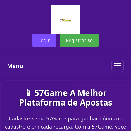
Login
Registrar-se
Menu
📱 57Game A Melhor
Plataforma de Apostas
Cadastre-se na 57Game para ganhar bônus no
cadastro e em cada recarga. Com a 57Game, você