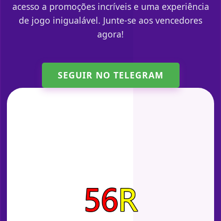
acesso a promoções incríveis e uma experiência
de jogo inigualável. Junte-se aos vencedores
agora!
SEGUIR NO TELEGRAM