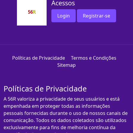
Acessos
Login
Registrar-se
Políticas de Privacidade
Termos e Condições
Sitemap
Políticas de Privacidade
A 56R valoriza a privacidade de seus usuários e está
empenhada em proteger todas as informações
pessoais fornecidas durante o uso de nossos canais de
comunicação. Todos os dados coletados são utilizados
exclusivamente para fins de melhoria contínua da