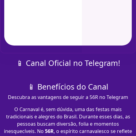
📱 Canal Oficial no Telegram!
📱 Benefícios do Canal
Descubra as vantagens de seguir a 56R no Telegram
O Carnaval é, sem dúvida, uma das festas mais
tradicionais e alegres do Brasil. Durante esses dias, as
pessoas buscam diversão, folia e momentos
inesquecíveis. No
56R
, o espírito carnavalesco se reflete