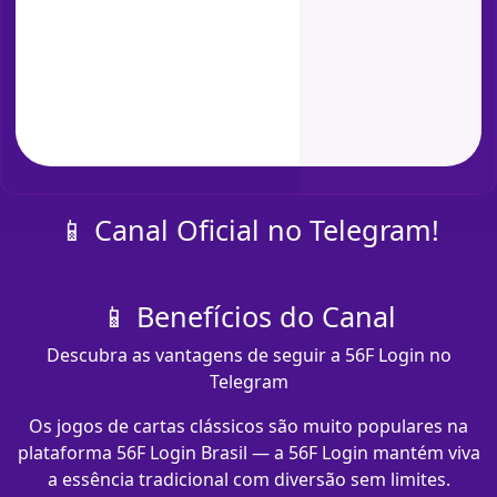
📱 Canal Oficial no Telegram!
📱 Benefícios do Canal
Descubra as vantagens de seguir a 56F Login no
Telegram
Os jogos de cartas clássicos são muito populares na
plataforma 56F Login Brasil — a 56F Login mantém viva
a essência tradicional com diversão sem limites.