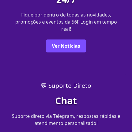
Fique por dentro de todas as novidades,
promoções e eventos da 56F Login em tempo
real!
Ver Notícias
💬 Suporte Direto
Chat
Suporte direto via Telegram, respostas rápidas e
atendimento personalizado!