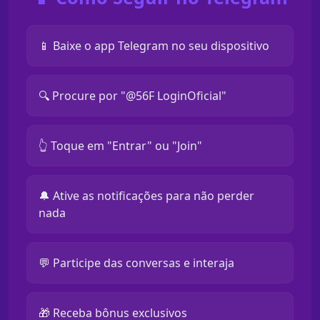
📱 Baixe o app Telegram no seu dispositivo
🔍 Procure por "@56F LoginOficial"
👆 Toque em "Entrar" ou "Join"
🔔 Ative as notificações para não perder
nada
💬 Participe das conversas e interaja
🎁 Receba bônus exclusivos