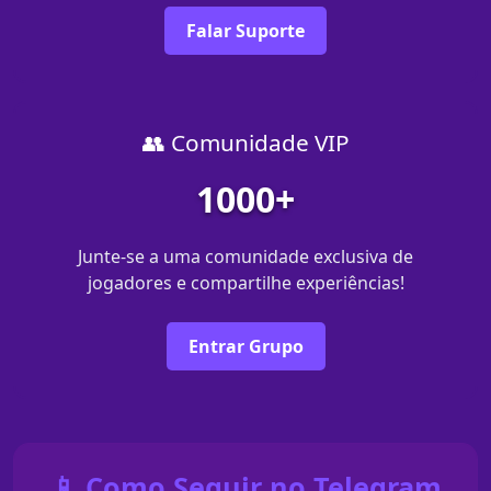
Falar Suporte
👥 Comunidade VIP
1000+
Junte-se a uma comunidade exclusiva de
jogadores e compartilhe experiências!
Entrar Grupo
📱 Como Seguir no Telegram