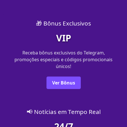
🎁 Bônus Exclusivos
VIP
Receba bônus exclusivos do Telegram,
promoções especiais e códigos promocionais
únicos!
Ver Bônus
📢 Notícias em Tempo Real
24/7