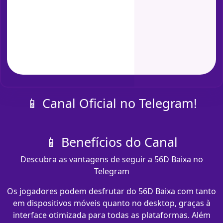
📱 Canal Oficial no Telegram!
📱 Benefícios do Canal
Descubra as vantagens de seguir a 56D Baixa no
Telegram
Os jogadores podem desfrutar do 56D Baixa com​ tanto
em dispositivos móveis quanto no desktop, graças à
interface otimizada para todas as plataformas. Além