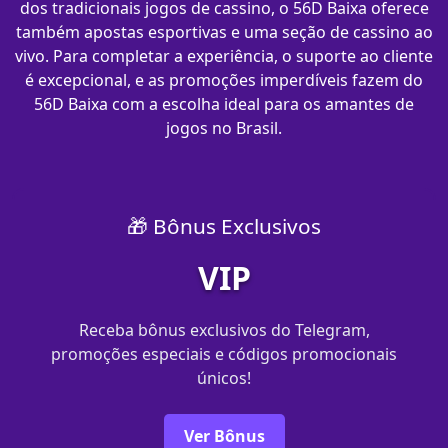
dos tradicionais jogos de cassino, o 56D Baixa oferece
também apostas esportivas e uma seção de cassino ao
vivo. Para completar a experiência, o suporte ao cliente
é excepcional, e as promoções imperdíveis fazem do
56D Baixa com​ a escolha ideal para os amantes de
jogos no Brasil.
🎁 Bônus Exclusivos
VIP
Receba bônus exclusivos do Telegram,
promoções especiais e códigos promocionais
únicos!
Ver Bônus