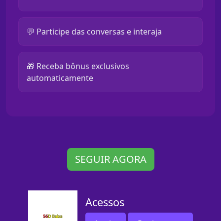
💬 Participe das conversas e interaja
🎁 Receba bônus exclusivos
automaticamente
SEGUIR AGORA
Acessos