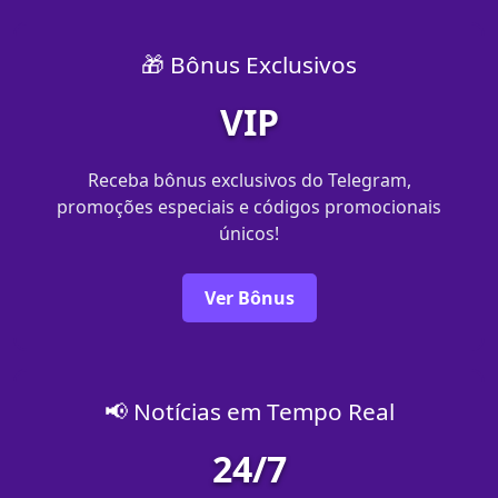
🎁 Bônus Exclusivos
VIP
Receba bônus exclusivos do Telegram,
promoções especiais e códigos promocionais
únicos!
Ver Bônus
📢 Notícias em Tempo Real
24/7