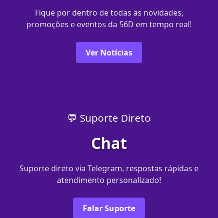
Fique por dentro de todas as novidades,
promoções e eventos da 56D em tempo real!
Ver Notícias
💬 Suporte Direto
Chat
Suporte direto via Telegram, respostas rápidas e
atendimento personalizado!
Falar Suporte