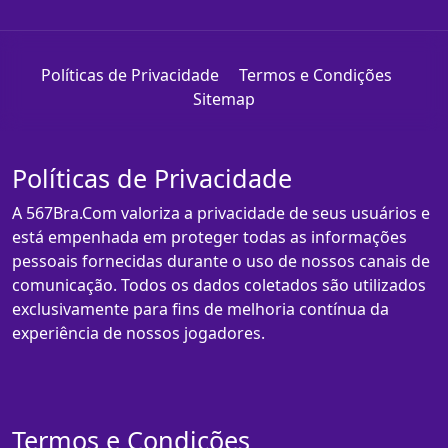
Políticas de Privacidade
Termos e Condições
Sitemap
Políticas de Privacidade
A 567Bra.Com valoriza a privacidade de seus usuários e
está empenhada em proteger todas as informações
pessoais fornecidas durante o uso de nossos canais de
comunicação. Todos os dados coletados são utilizados
exclusivamente para fins de melhoria contínua da
experiência de nossos jogadores.
Termos e Condições