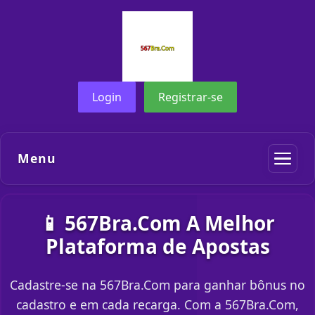
Login
Registrar-se
Menu
📱 567Bra.Com A Melhor
Plataforma de Apostas
Cadastre-se na 567Bra.Com para ganhar bônus no
cadastro e em cada recarga. Com a 567Bra.Com,