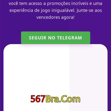
você tem acesso a promoções incríveis e uma
experiência de jogo inigualável. Junte-se aos
vencedores agora!
SEGUIR NO TELEGRAM