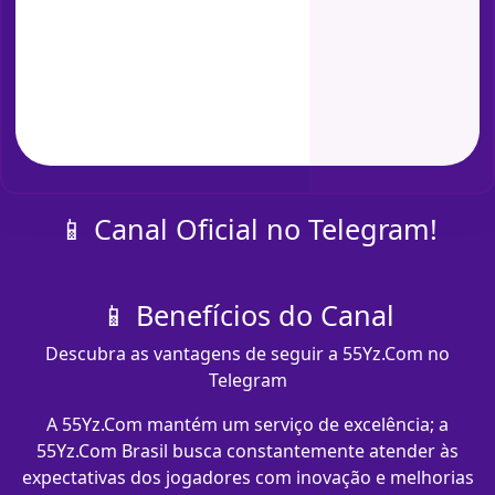
📱 Canal Oficial no Telegram!
📱 Benefícios do Canal
Descubra as vantagens de seguir a 55Yz.Com no
Telegram
A 55Yz.Com mantém um serviço de excelência; a
55Yz.Com Brasil busca constantemente atender às
expectativas dos jogadores com inovação e melhorias