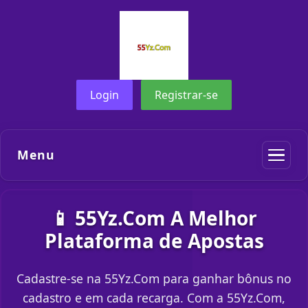
Login
Registrar-se
Menu
📱 55Yz.Com A Melhor
Plataforma de Apostas
Cadastre-se na 55Yz.Com para ganhar bônus no
cadastro e em cada recarga. Com a 55Yz.Com,