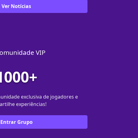
Ver Notícias
Comunidade VIP
1000+
unidade exclusiva de jogadores e
rtilhe experiências!
Entrar Grupo