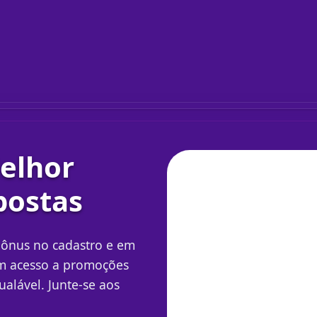
Melhor
postas
bônus no cadastro e em
em acesso a promoções
ualável. Junte-se aos