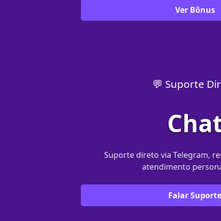
Ver Bônus
💬 Suporte Di
Cha
Suporte direto via Telegram, r
atendimento persona
Falar Suport