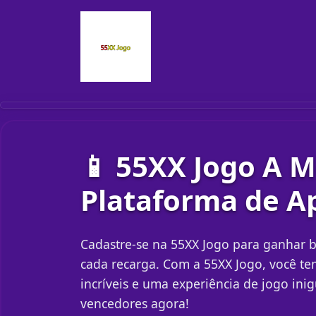
📱 55XX Jogo A 
Plataforma de A
Cadastre-se na 55XX Jogo para ganhar 
cada recarga. Com a 55XX Jogo, você t
incríveis e uma experiência de jogo inig
vencedores agora!