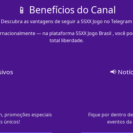
📱 Benefícios do Canal
Descubra as vantagens de seguir a 55XX Jogo no Telegram
rnacionalmente — na plataforma 55XX Jogo Brasil , você p
total liberdade.
sivos
📢 Notí
m, promoções especiais
Fique por dentro d
s únicos!
eventos da