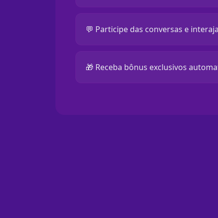
💬 Participe das conversas e interaj
🎁 Receba bônus exclusivos autom