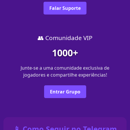
Falar Suporte
👥 Comunidade VIP
1000+
Junte-se a uma comunidade exclusiva de
jogadores e compartilhe experiências!
Entrar Grupo
📱 Como Seguir no Telegram