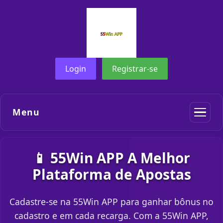
Login
Registrar-se
Menu
📱 55Win APP A Melhor
Plataforma de Apostas
Cadastre-se na 55Win APP para ganhar bônus no
cadastro e em cada recarga. Com a 55Win APP,