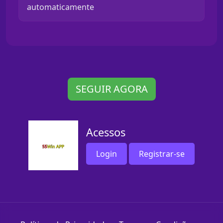
automaticamente
SEGUIR AGORA
Acessos
Login
Registrar-se