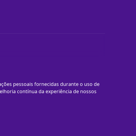
ações pessoais fornecidas durante o uso de
elhoria contínua da experiência de nossos