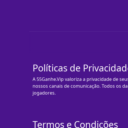
Políticas de Privacida
A 55Ganhe.Vip valoriza a privacidade de se
nossos canais de comunicação. Todos os dad
jogadores.
Termos e Condições