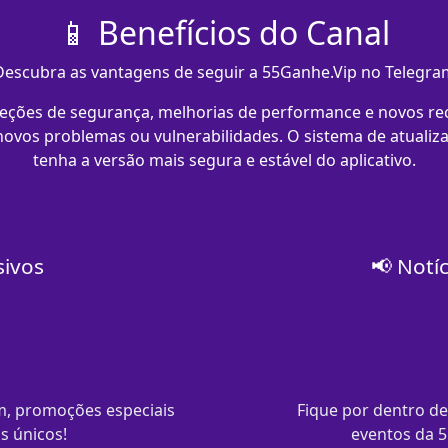
📱 Benefícios do Canal
Descubra as vantagens de seguir a 55Ganhe.Vip no Telegra
eções de segurança, melhorias de performance e novos re
 novos problemas ou vulnerabilidades. O sistema de atuali
tenha a versão mais segura e estável do aplicativo.
sivos
📢 Notí
m, promoções especiais
Fique por dentro d
s únicos!
eventos da 