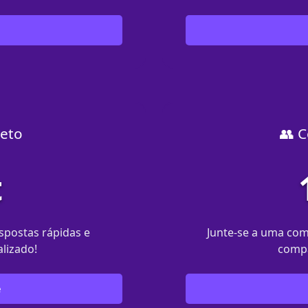
reto
👥 
t
espostas rápidas e
Junte-se a uma com
lizado!
compa
e