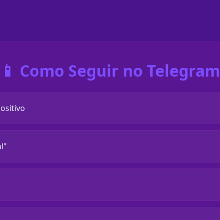
📱 Como Seguir no Telegram
ositivo
l"