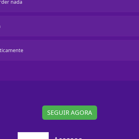
erder nada
a
aticamente
SEGUIR AGORA