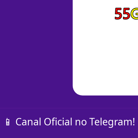
📱 Canal Oficial no Telegram!