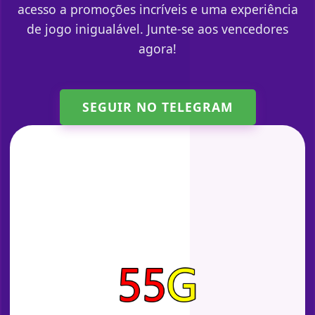
acesso a promoções incríveis e uma experiência
de jogo inigualável. Junte-se aos vencedores
agora!
SEGUIR NO TELEGRAM