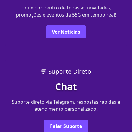
Fique por dentro de todas as novidades,
promoções e eventos da 55G em tempo real!
Ver Notícias
💬 Suporte Direto
Chat
Suporte direto via Telegram, respostas rápidas e
atendimento personalizado!
Falar Suporte