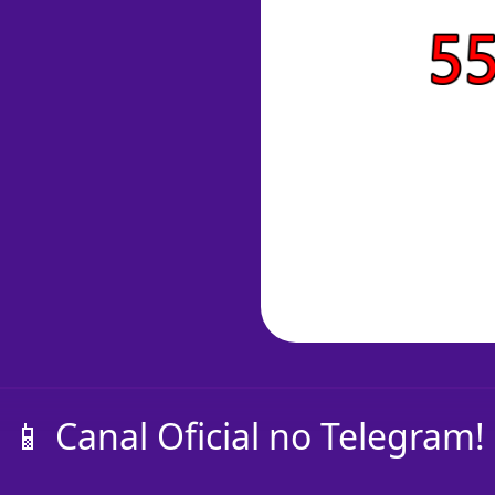
📱 Canal Oficial no Telegram!