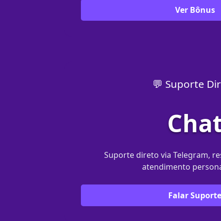
Ver Bônus
💬 Suporte Di
Cha
Suporte direto via Telegram, r
atendimento persona
Falar Suport