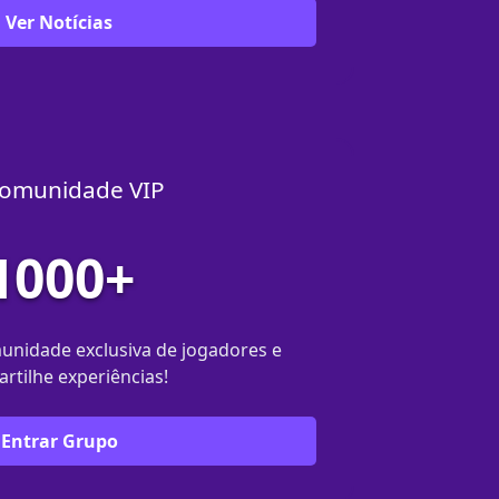
Ver Notícias
Comunidade VIP
1000+
unidade exclusiva de jogadores e
rtilhe experiências!
Entrar Grupo