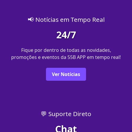
📢 Notícias em Tempo Real
24/7
Fique por dentro de todas as novidades,
promoções e eventos da 55B APP em tempo real!
Ver Notícias
💬 Suporte Direto
Chat