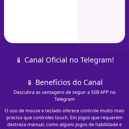
📱 Canal Oficial no Telegram!
📱 Benefícios do Canal
Descubra as vantagens de seguir a 55B APP no
Telegram
O uso de mouse e teclado oferece controle muito mais
preciso que controles touch. Em jogos que requerem
destreza manual, como alguns jogos de habilidade e