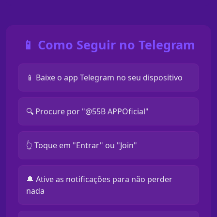
📱 Como Seguir no Telegram
📱 Baixe o app Telegram no seu dispositivo
🔍 Procure por "@55B APPOficial"
👆 Toque em "Entrar" ou "Join"
🔔 Ative as notificações para não perder
nada