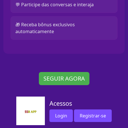
💬 Participe das conversas e interaja
🎁 Receba bônus exclusivos
automaticamente
SEGUIR AGORA
Acessos
Login
Registrar-se