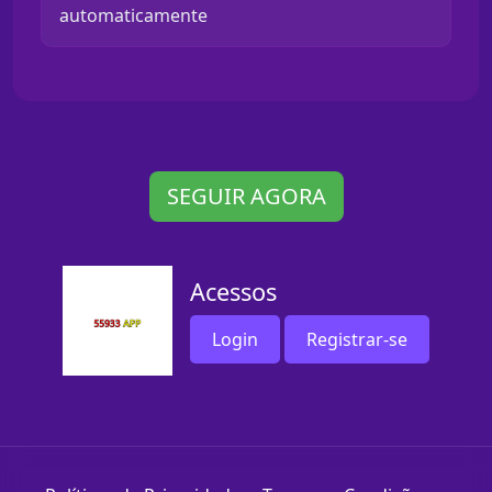
automaticamente
SEGUIR AGORA
Acessos
Login
Registrar-se