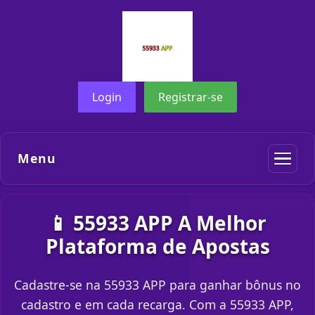
Login
Registrar-se
Menu
📱 55933 APP A Melhor
Plataforma de Apostas
Cadastre-se na 55933 APP para ganhar bônus no
cadastro e em cada recarga. Com a 55933 APP,