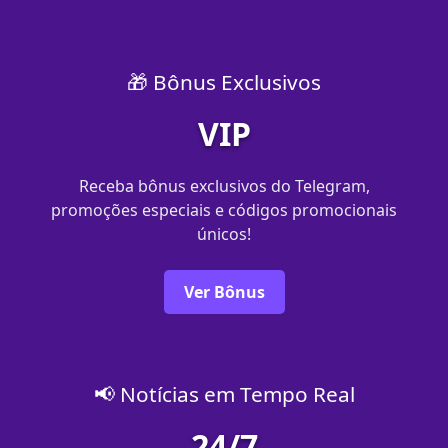
🎁 Bônus Exclusivos
VIP
Receba bônus exclusivos do Telegram,
promoções especiais e códigos promocionais
únicos!
Ver Bônus
📢 Notícias em Tempo Real
24/7