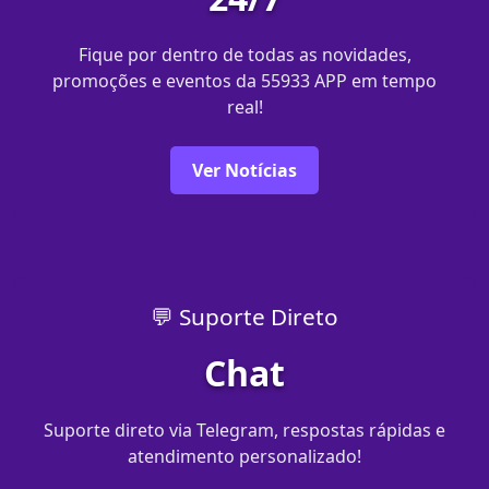
Fique por dentro de todas as novidades,
promoções e eventos da 55933 APP em tempo
real!
Ver Notícias
💬 Suporte Direto
Chat
Suporte direto via Telegram, respostas rápidas e
atendimento personalizado!