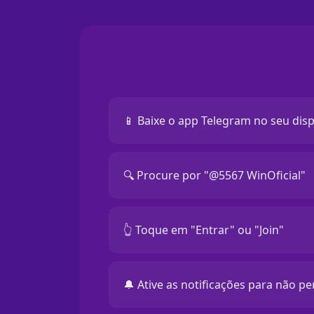
📱 Baixe o app Telegram no seu disp
🔍 Procure por "@5567 WinOficial"
👆 Toque em "Entrar" ou "Join"
🔔 Ative as notificações para não p