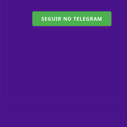
SEGUIR NO TELEGRAM