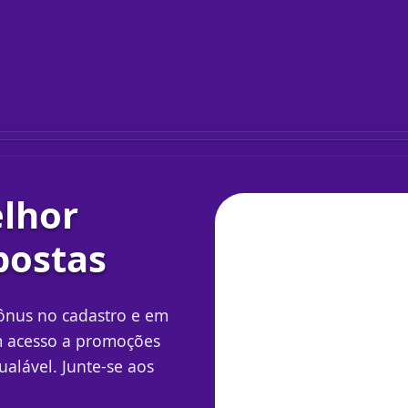
elhor
postas
ônus no cadastro e em
m acesso a promoções
ualável. Junte-se aos