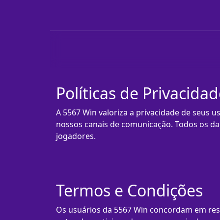
Políticas de Privacida
A 5567 Win valoriza a privacidade de seus 
nossos canais de comunicação. Todos os dad
jogadores.
Termos e Condições
Os usuários da 5567 Win concordam em respe