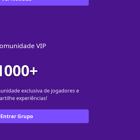
Comunidade VIP
1000+
unidade exclusiva de jogadores e
rtilhe experiências!
Entrar Grupo