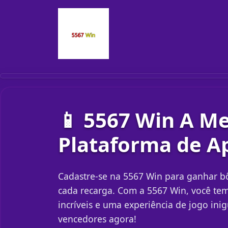
📱 5567 Win A M
Plataforma de A
Cadastre-se na 5567 Win para ganhar b
cada recarga. Com a 5567 Win, você te
incríveis e uma experiência de jogo inig
vencedores agora!