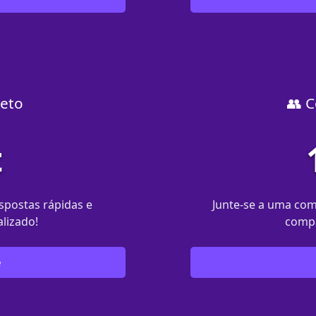
reto
👥 
t
espostas rápidas e
Junte-se a uma com
lizado!
compa
e