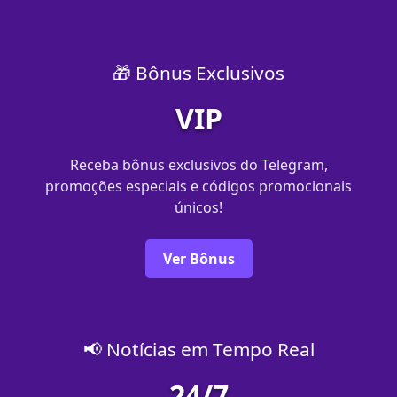
🎁 Bônus Exclusivos
VIP
Receba bônus exclusivos do Telegram,
promoções especiais e códigos promocionais
únicos!
Ver Bônus
📢 Notícias em Tempo Real
24/7