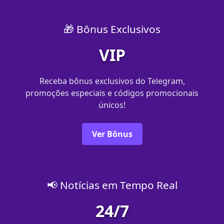
🎁 Bônus Exclusivos
VIP
Receba bônus exclusivos do Telegram,
promoções especiais e códigos promocionais
únicos!
Ver Bônus
📢 Notícias em Tempo Real
24/7