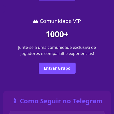
👥 Comunidade VIP
1000+
Junte-se a uma comunidade exclusiva de
jogadores e compartilhe experiências!
Entrar Grupo
📱 Como Seguir no Telegram