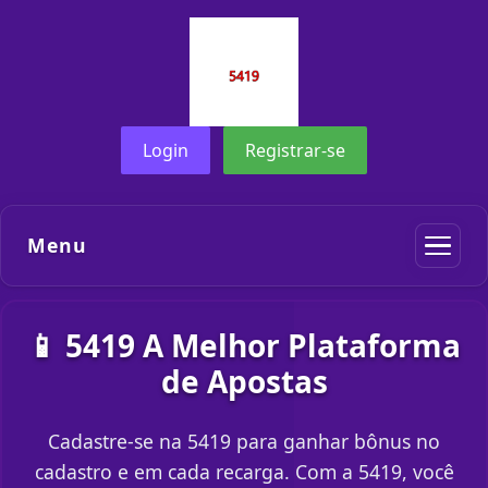
Login
Registrar-se
Menu
📱 5419 A Melhor Plataforma
de Apostas
Cadastre-se na 5419 para ganhar bônus no
cadastro e em cada recarga. Com a 5419, você