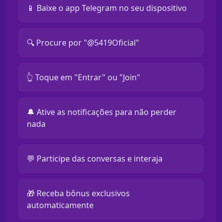
📱 Baixe o app Telegram no seu dispositivo
🔍 Procure por "@5419Oficial"
👆 Toque em "Entrar" ou "Join"
🔔 Ative as notificações para não perder
nada
💬 Participe das conversas e interaja
🎁 Receba bônus exclusivos
automaticamente