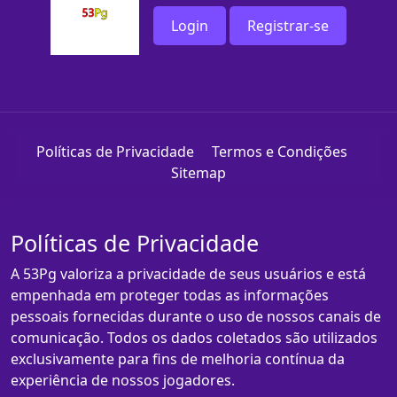
Login
Registrar-se
Políticas de Privacidade
Termos e Condições
Sitemap
Políticas de Privacidade
A 53Pg valoriza a privacidade de seus usuários e está
empenhada em proteger todas as informações
pessoais fornecidas durante o uso de nossos canais de
comunicação. Todos os dados coletados são utilizados
exclusivamente para fins de melhoria contínua da
experiência de nossos jogadores.