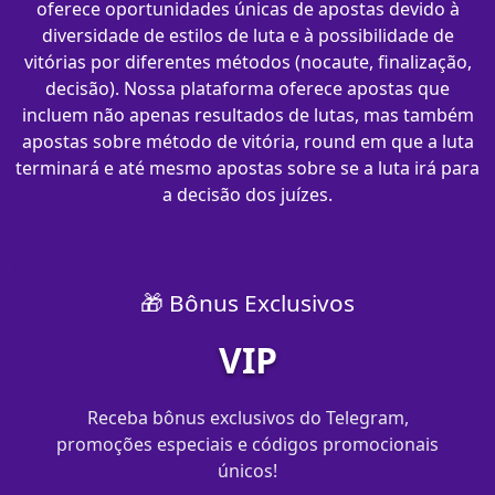
oferece oportunidades únicas de apostas devido à
diversidade de estilos de luta e à possibilidade de
vitórias por diferentes métodos (nocaute, finalização,
decisão). Nossa plataforma oferece apostas que
incluem não apenas resultados de lutas, mas também
apostas sobre método de vitória, round em que a luta
terminará e até mesmo apostas sobre se a luta irá para
a decisão dos juízes.
🎁 Bônus Exclusivos
VIP
Receba bônus exclusivos do Telegram,
promoções especiais e códigos promocionais
únicos!