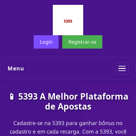
Login
Registrar-se
Menu
📱 5393 A Melhor Plataforma
de Apostas
Cadastre-se na 5393 para ganhar bônus no
cadastro e em cada recarga. Com a 5393, você