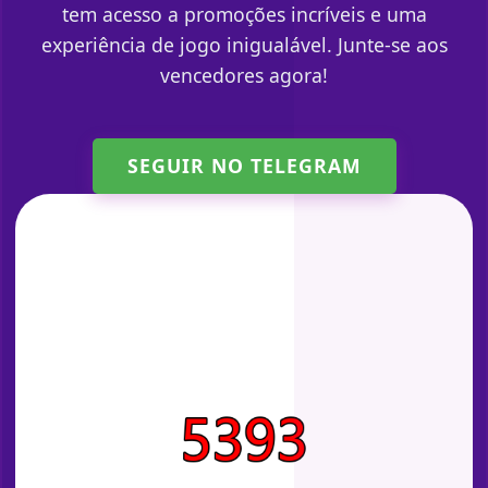
tem acesso a promoções incríveis e uma
experiência de jogo inigualável. Junte-se aos
vencedores agora!
SEGUIR NO TELEGRAM