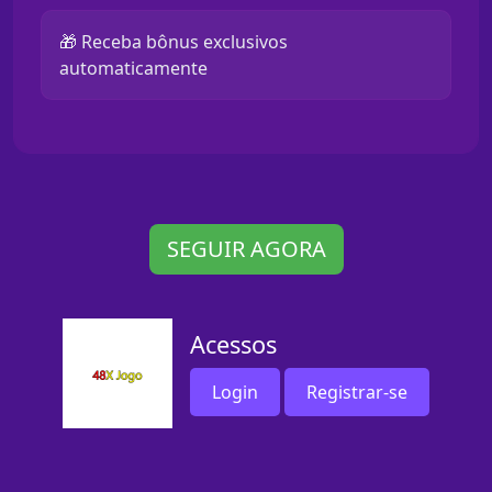
🎁 Receba bônus exclusivos
automaticamente
SEGUIR AGORA
Acessos
Login
Registrar-se