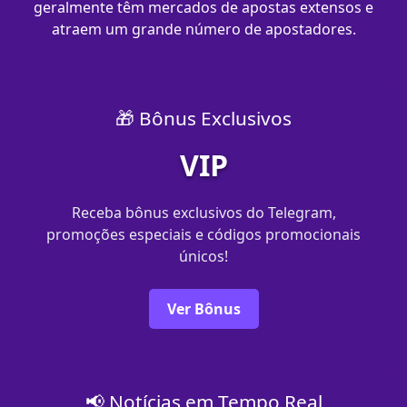
geralmente têm mercados de apostas extensos e
atraem um grande número de apostadores.
🎁 Bônus Exclusivos
VIP
Receba bônus exclusivos do Telegram,
promoções especiais e códigos promocionais
únicos!
Ver Bônus
📢 Notícias em Tempo Real