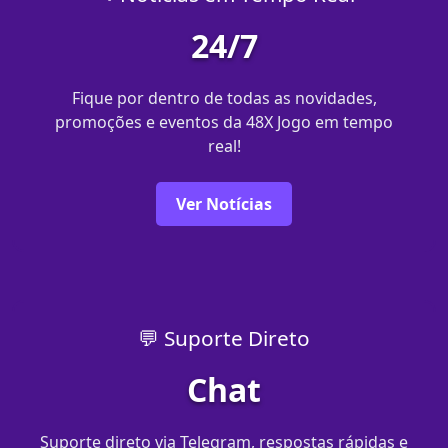
24/7
Fique por dentro de todas as novidades,
promoções e eventos da 48X Jogo em tempo
real!
Ver Notícias
💬 Suporte Direto
Chat
Suporte direto via Telegram, respostas rápidas e