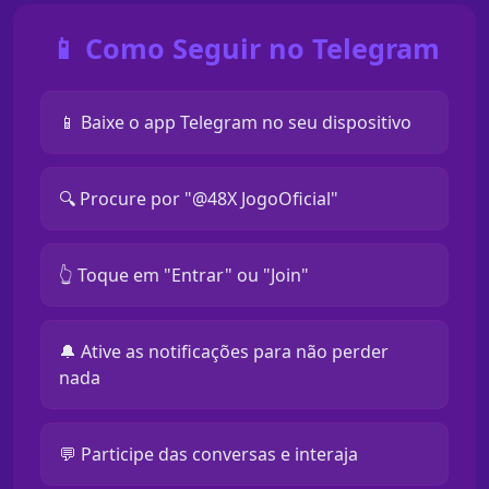
📱 Como Seguir no Telegram
📱 Baixe o app Telegram no seu dispositivo
🔍 Procure por "@48X JogoOficial"
👆 Toque em "Entrar" ou "Join"
🔔 Ative as notificações para não perder
nada
💬 Participe das conversas e interaja