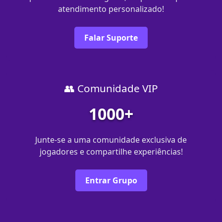
atendimento personalizado!
Falar Suporte
👥 Comunidade VIP
1000+
Junte-se a uma comunidade exclusiva de
jogadores e compartilhe experiências!
Entrar Grupo