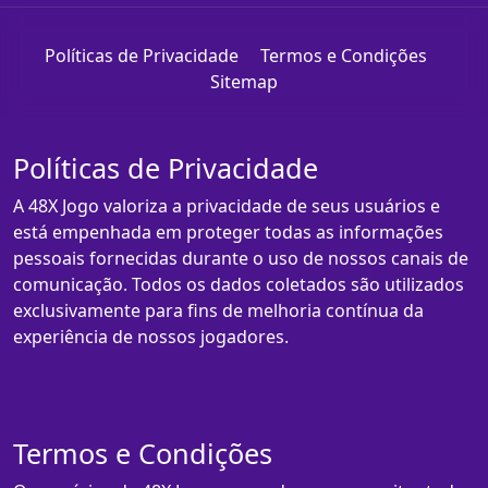
Políticas de Privacidade
Termos e Condições
Sitemap
Políticas de Privacidade
A 48X Jogo valoriza a privacidade de seus usuários e
está empenhada em proteger todas as informações
pessoais fornecidas durante o uso de nossos canais de
comunicação. Todos os dados coletados são utilizados
exclusivamente para fins de melhoria contínua da
experiência de nossos jogadores.
Termos e Condições