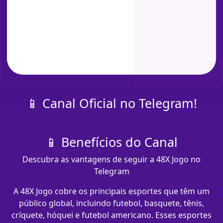
📱 Canal Oficial no Telegram!
📱 Benefícios do Canal
Descubra as vantagens de seguir a 48X Jogo no
Telegram
A 48X Jogo cobre os principais esportes que têm um
público global, incluindo futebol, basquete, tênis,
críquete, hóquei e futebol americano. Esses esportes