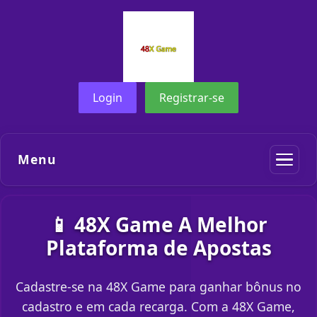
Login
Registrar-se
Menu
📱 48X Game A Melhor
Plataforma de Apostas
Cadastre-se na 48X Game para ganhar bônus no
cadastro e em cada recarga. Com a 48X Game,