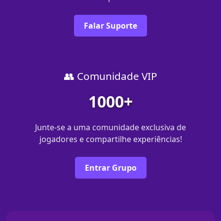
Falar Suporte
👥 Comunidade VIP
1000+
Junte-se a uma comunidade exclusiva de
jogadores e compartilhe experiências!
Entrar Grupo