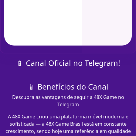
📱 Canal Oficial no Telegram!
📱 Benefícios do Canal
Descubra as vantagens de seguir a 48X Game no
Telegram
A 48X Game criou uma plataforma móvel moderna e
sofisticada — a 48X Game Brasil está em constante
crescimento, sendo hoje uma referência em qualidade