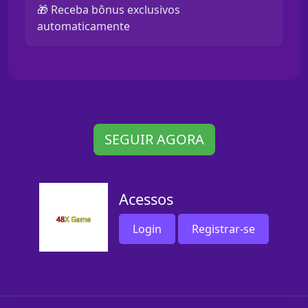
🎁 Receba bônus exclusivos
automaticamente
SEGUIR AGORA
Acessos
Login
Registrar-se