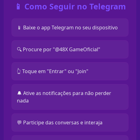
📱 Como Seguir no Telegram
📱 Baixe o app Telegram no seu dispositivo
🔍 Procure por "@48X GameOficial"
👆 Toque em "Entrar" ou "Join"
🔔 Ative as notificações para não perder
nada
💬 Participe das conversas e interaja