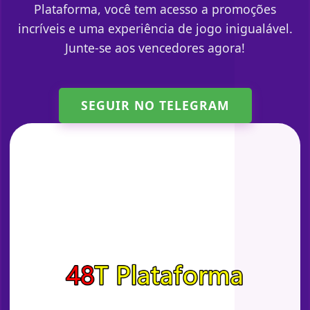
Plataforma, você tem acesso a promoções
incríveis e uma experiência de jogo inigualável.
Junte-se aos vencedores agora!
SEGUIR NO TELEGRAM