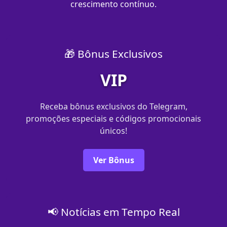
crescimento contínuo.
🎁 Bônus Exclusivos
VIP
Receba bônus exclusivos do Telegram,
promoções especiais e códigos promocionais
únicos!
Ver Bônus
📢 Notícias em Tempo Real