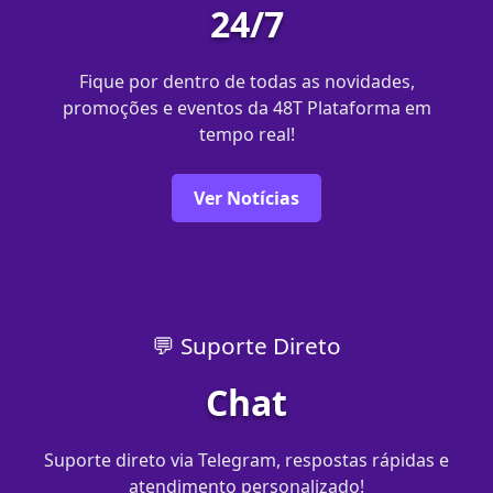
24/7
Fique por dentro de todas as novidades,
promoções e eventos da 48T Plataforma em
tempo real!
Ver Notícias
💬 Suporte Direto
Chat
Suporte direto via Telegram, respostas rápidas e
atendimento personalizado!