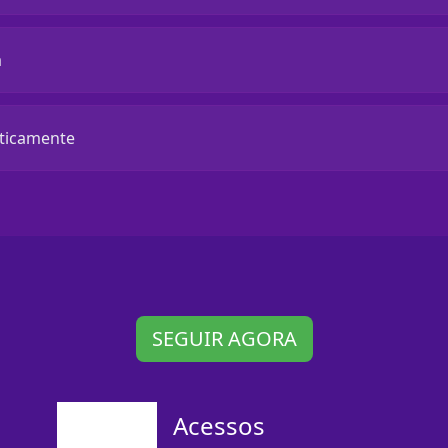
a
aticamente
SEGUIR AGORA
Acessos