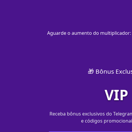
Aguarde o aumento do multiplicador: A
🎁 Bônus Exclu
VIP
Receba bônus exclusivos do Telegra
e códigos promocionai