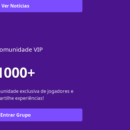
Ver Notícias
Comunidade VIP
1000+
unidade exclusiva de jogadores e
rtilhe experiências!
Entrar Grupo