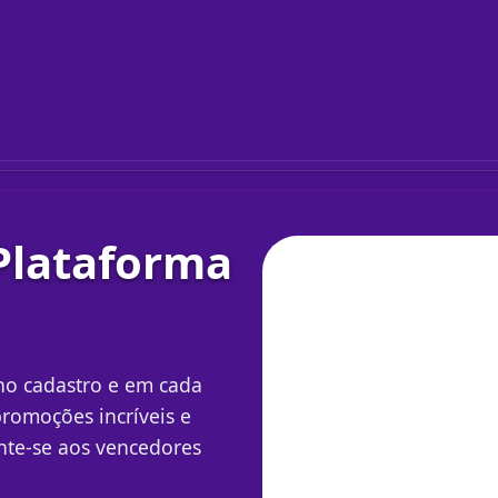
 Plataforma
no cadastro e em cada
promoções incríveis e
unte-se aos vencedores