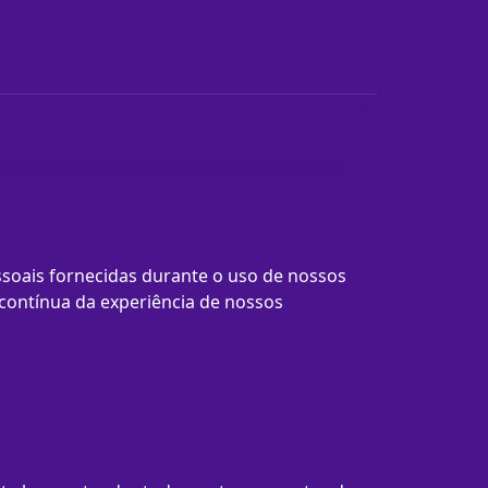
ssoais fornecidas durante o uso de nossos
 contínua da experiência de nossos