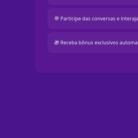
💬 Participe das conversas e interaj
🎁 Receba bônus exclusivos autom