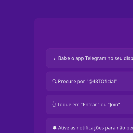
📱 Baixe o app Telegram no seu disp
🔍 Procure por "@48TOficial"
👆 Toque em "Entrar" ou "Join"
🔔 Ative as notificações para não p