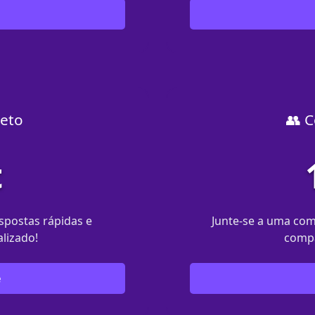
reto
👥 
t
espostas rápidas e
Junte-se a uma com
lizado!
compa
e