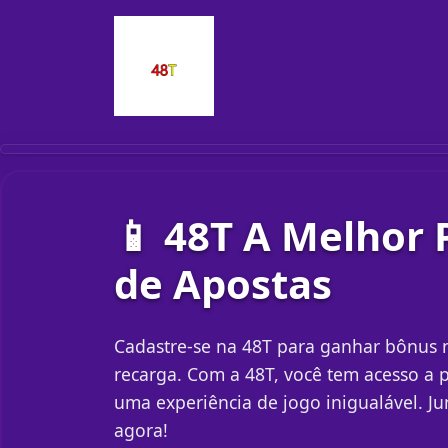
📱 48T A Melhor
de Apostas
Cadastre-se na 48T para ganhar bônus 
recarga. Com a 48T, você tem acesso a 
uma experiência de jogo inigualável. J
agora!