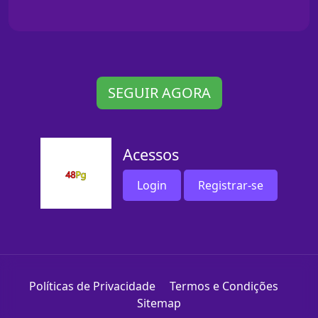
SEGUIR AGORA
Acessos
Login
Registrar-se
Políticas de Privacidade
Termos e Condições
Sitemap