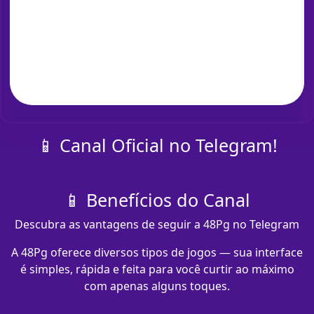
📱 Canal Oficial no Telegram!
📱 Benefícios do Canal
Descubra as vantagens de seguir a 48Pg no Telegram
A 48Pg oferece diversos tipos de jogos — sua interface
é simples, rápida e feita para você curtir ao máximo
com apenas alguns toques.