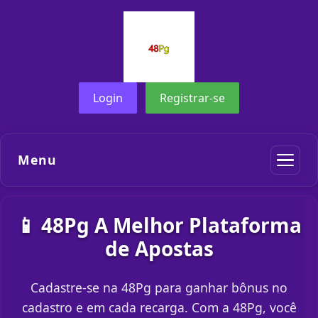
Login
Registrar-se
Menu
📱 48Pg A Melhor Plataforma
de Apostas
Cadastre-se na 48Pg para ganhar bônus no
cadastro e em cada recarga. Com a 48Pg, você