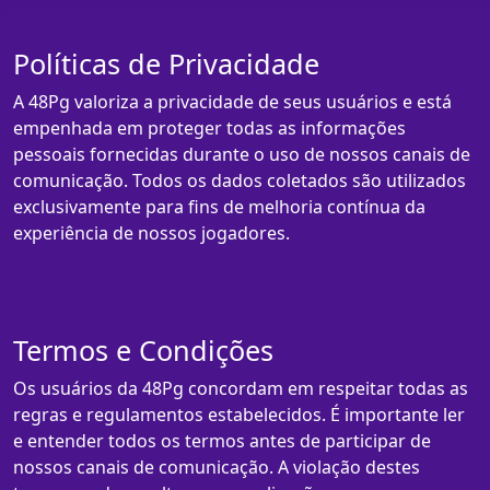
Políticas de Privacidade
A 48Pg valoriza a privacidade de seus usuários e está
empenhada em proteger todas as informações
pessoais fornecidas durante o uso de nossos canais de
comunicação. Todos os dados coletados são utilizados
exclusivamente para fins de melhoria contínua da
experiência de nossos jogadores.
Termos e Condições
Os usuários da 48Pg concordam em respeitar todas as
regras e regulamentos estabelecidos. É importante ler
e entender todos os termos antes de participar de
nossos canais de comunicação. A violação destes