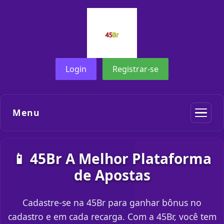
Login
Registrar-se
Menu
📱 45Br A Melhor Plataforma
de Apostas
Cadastre-se na 45Br para ganhar bônus no
cadastro e em cada recarga. Com a 45Br, você tem