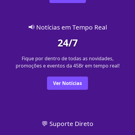
📢 Notícias em Tempo Real
24/7
Fique por dentro de todas as novidades,
promoções e eventos da 45Br em tempo real!
Ver Notícias
💬 Suporte Direto