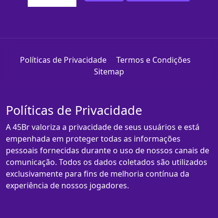
Políticas de Privacidade
Termos e Condições
Sitemap
Políticas de Privacidade
A 45Br valoriza a privacidade de seus usuários e está
empenhada em proteger todas as informações
pessoais fornecidas durante o uso de nossos canais de
comunicação. Todos os dados coletados são utilizados
exclusivamente para fins de melhoria contínua da
experiência de nossos jogadores.