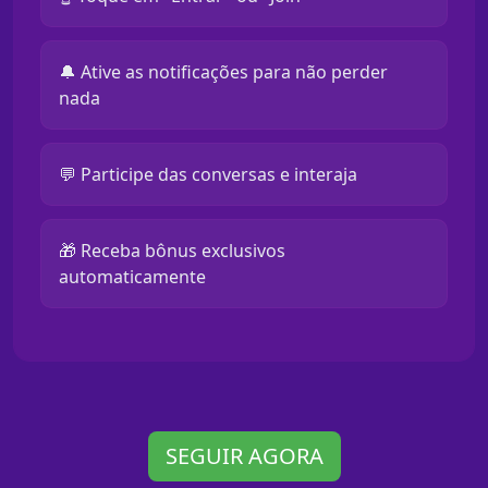
🔔 Ative as notificações para não perder
nada
💬 Participe das conversas e interaja
🎁 Receba bônus exclusivos
automaticamente
SEGUIR AGORA