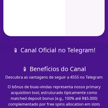
📱 Canal Oficial no Telegram!
📱 Benefícios do Canal
Descubra as vantagens de seguir a 4555 no Telegram
O bônus de boas-vindas representa nosso primary
acquisition tool, estruturado tipicamente como
matched deposit bonus (e.g., 100% até R$5.000)
complementado por free spins allocation em slots