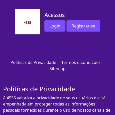
Acessos
Login
Registrar-se
Políticas de Privacidade
Termos e Condições
Sitemap
Políticas de Privacidade
A 4555 valoriza a privacidade de seus usuários e está
empenhada em proteger todas as informações
pessoais fornecidas durante o uso de nossos canais de