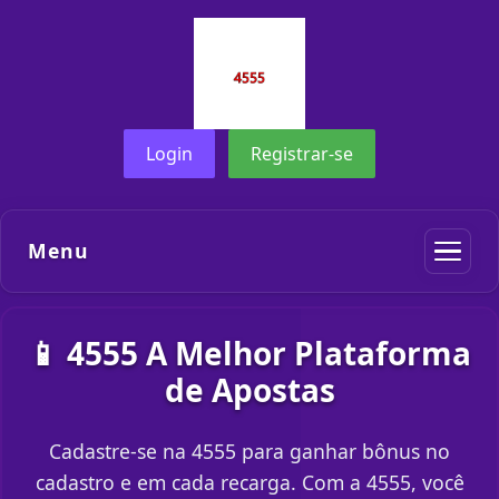
Login
Registrar-se
Menu
📱 4555 A Melhor Plataforma
de Apostas
Cadastre-se na 4555 para ganhar bônus no
cadastro e em cada recarga. Com a 4555, você