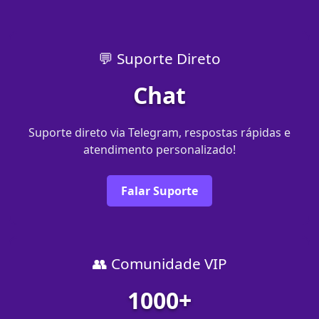
💬 Suporte Direto
Chat
Suporte direto via Telegram, respostas rápidas e
atendimento personalizado!
Falar Suporte
👥 Comunidade VIP
1000+