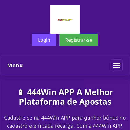
Login
Registrar-se
Menu
📱 444Win APP A Melhor
Plataforma de Apostas
Cadastre-se na 444Win APP para ganhar bônus no
cadastro e em cada recarga. Com a 444Win APP,