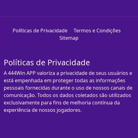
Políticas de Privacidade
Termos e Condições
Sitemap
Políticas de Privacidade
A 444Win APP valoriza a privacidade de seus usuários e
está empenhada em proteger todas as informações
pessoais fornecidas durante o uso de nossos canais de
comunicação. Todos os dados coletados são utilizados
exclusivamente para fins de melhoria contínua da
experiência de nossos jogadores.