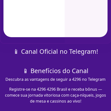
📱 Canal Oficial no Telegram!
📱 Benefícios do Canal
Descubra as vantagens de seguir a 4296 no Telegram
Registre-se na 4296 4296 Brasil e receba bônus —
comece sua jornada vitoriosa com caça-níqueis, jogos
de mesa e cassinos ao vivo!