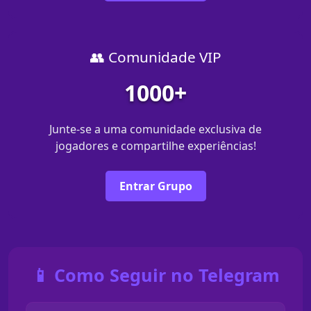
👥 Comunidade VIP
1000+
Junte-se a uma comunidade exclusiva de
jogadores e compartilhe experiências!
Entrar Grupo
📱 Como Seguir no Telegram