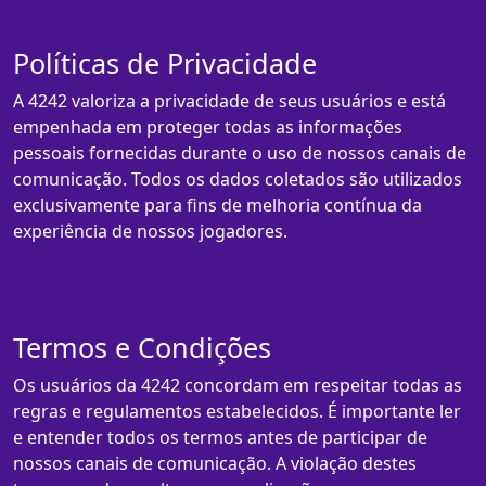
Políticas de Privacidade
A 4242 valoriza a privacidade de seus usuários e está
empenhada em proteger todas as informações
pessoais fornecidas durante o uso de nossos canais de
comunicação. Todos os dados coletados são utilizados
exclusivamente para fins de melhoria contínua da
experiência de nossos jogadores.
Termos e Condições
Os usuários da 4242 concordam em respeitar todas as
regras e regulamentos estabelecidos. É importante ler
e entender todos os termos antes de participar de
nossos canais de comunicação. A violação destes