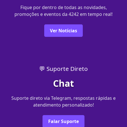
Fique por dentro de todas as novidades,
promoções e eventos da 4242 em tempo real!
Ver Notícias
💬 Suporte Direto
Chat
Suporte direto via Telegram, respostas rápidas e
atendimento personalizado!
Falar Suporte