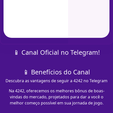
📱 Canal Oficial no Telegram!
📱 Benefícios do Canal
Descubra as vantagens de seguir a 4242 no Telegram
Na 4242, oferecemos os melhores bônus de boas-
vindas do mercado, projetados para dar a você o
melhor começo possível em sua jornada de jogo.