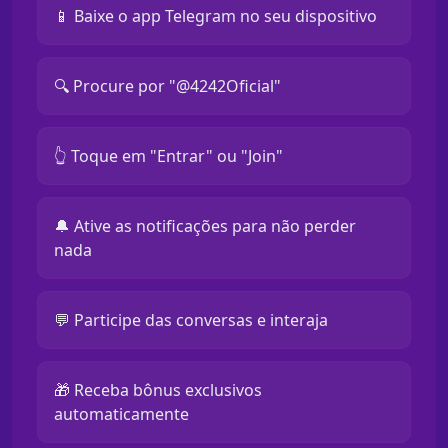
📱 Baixe o app Telegram no seu dispositivo
🔍 Procure por "@4242Oficial"
👆 Toque em "Entrar" ou "Join"
🔔 Ative as notificações para não perder
nada
💬 Participe das conversas e interaja
🎁 Receba bônus exclusivos
automaticamente