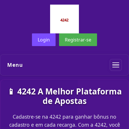
Login
Registrar-se
Menu
📱 4242 A Melhor Plataforma
de Apostas
Cadastre-se na 4242 para ganhar bônus no
cadastro e em cada recarga. Com a 4242, você