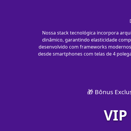
Nossa stack tecnológica incorpora arqu
dinâmico, garantindo elasticidade comp
desenvolvido com frameworks modernos e
desde smartphones com telas de 4 polegad
🎁 Bônus Exclu
VIP