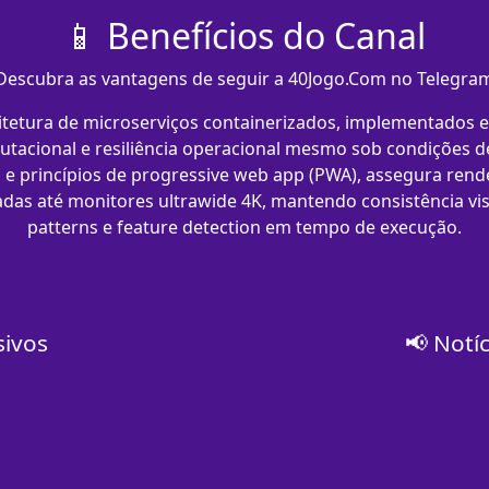
📱 Benefícios do Canal
Descubra as vantagens de seguir a 40Jogo.Com no Telegra
itetura de microserviços containerizados, implementados 
utacional e resiliência operacional mesmo sob condições d
 princípios de progressive web app (PWA), assegura rende
as até monitores ultrawide 4K, mantendo consistência visu
patterns e feature detection em tempo de execução.
sivos
📢 Notí