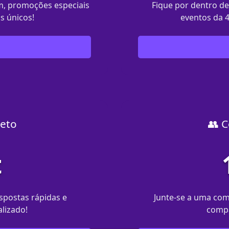
m, promoções especiais
Fique por dentro d
s únicos!
eventos da 
reto
👥 
t
espostas rápidas e
Junte-se a uma com
lizado!
compa