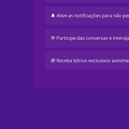
🔔 Ative as notificações para não p
💬 Participe das conversas e interaj
🎁 Receba bônus exclusivos autom