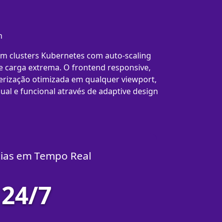
m
em clusters Kubernetes com auto-scaling
e carga extrema. O frontend responsive,
rização otimizada em qualquer viewport,
al e funcional através de adaptive design
cias em Tempo Real
24/7