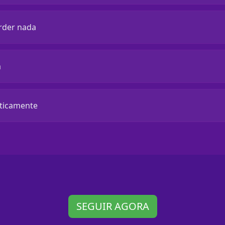
erder nada
a
aticamente
SEGUIR AGORA