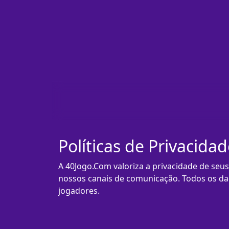
Políticas de Privacida
A 40Jogo.Com valoriza a privacidade de seu
nossos canais de comunicação. Todos os dad
jogadores.