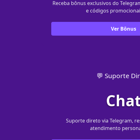
Receba bônus exclusivos do Telegra
e códigos promocionai
Ver Bônus
💬 Suporte Di
Cha
Suporte direto via Telegram, r
atendimento persona