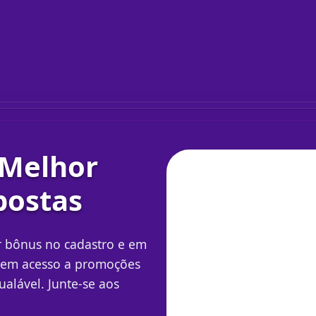
 Melhor
postas
r bônus no cadastro e em
 tem acesso a promoções
ualável. Junte-se aos