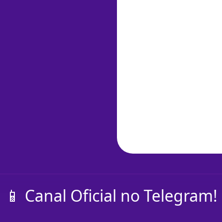
📱 Canal Oficial no Telegram!