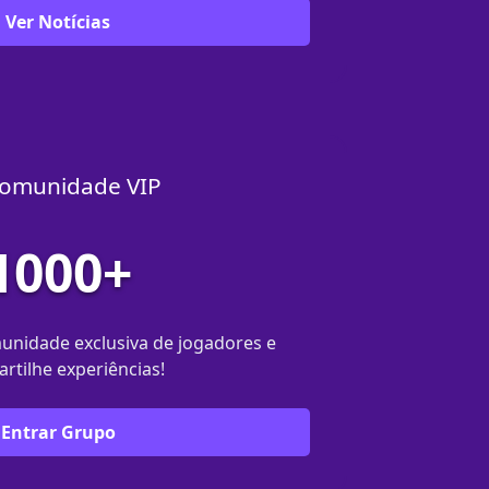
Ver Notícias
Comunidade VIP
1000+
unidade exclusiva de jogadores e
rtilhe experiências!
Entrar Grupo