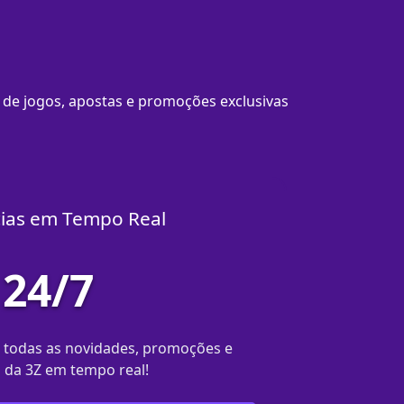
 de jogos, apostas e promoções exclusivas
cias em Tempo Real
24/7
e todas as novidades, promoções e
 da 3Z em tempo real!