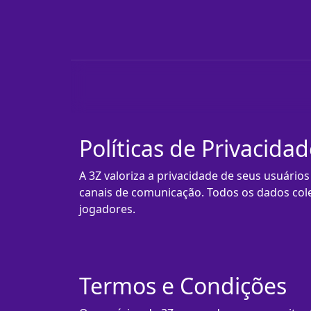
Políticas de Privacida
A 3Z valoriza a privacidade de seus usuári
canais de comunicação. Todos os dados cole
jogadores.
Termos e Condições