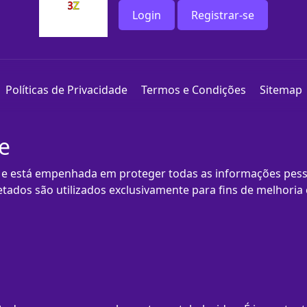
Login
Registrar-se
Políticas de Privacidade
Termos e Condições
Sitemap
de
os e está empenhada em proteger todas as informações pes
tados são utilizados exclusivamente para fins de melhoria