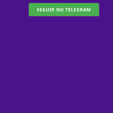
SEGUIR NO TELEGRAM