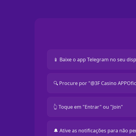
📱 Baixe o app Telegram no seu disp
🔍 Procure por "@3F Casino APPOfic
👆 Toque em "Entrar" ou "Join"
🔔 Ative as notificações para não p