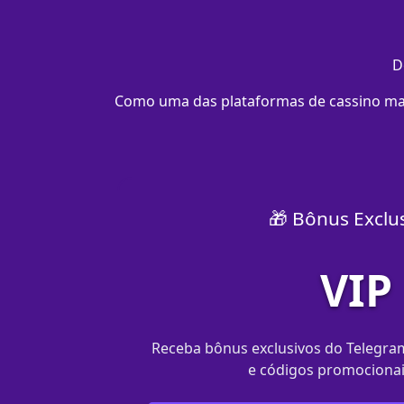
D
Como uma das plataformas de cassino mais
🎁 Bônus Exclu
VIP
Receba bônus exclusivos do Telegra
e códigos promocionai