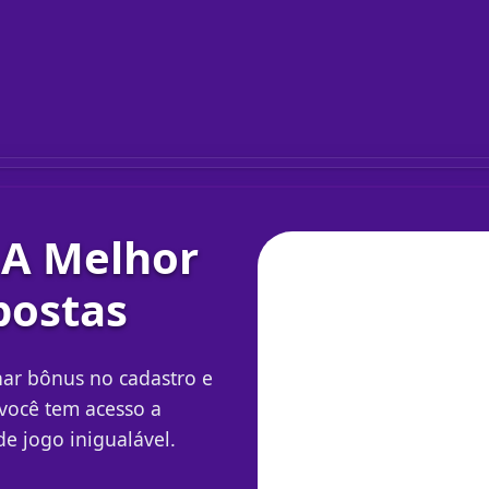
 A Melhor
postas
har bônus no cadastro e
você tem acesso a
e jogo inigualável.