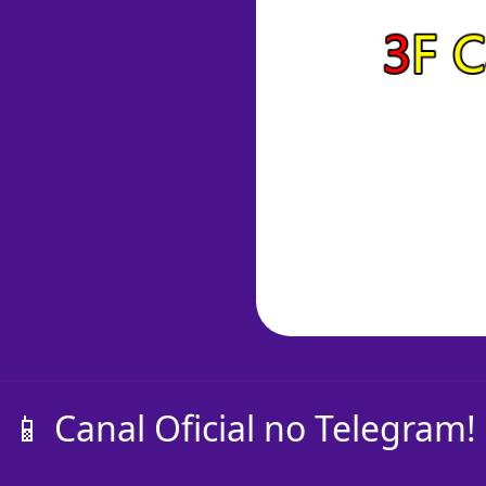
📱 Canal Oficial no Telegram!