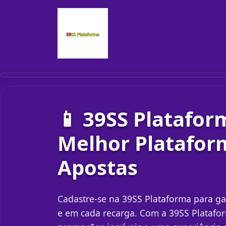
📱 39SS Platafor
Melhor Platafor
Apostas
Cadastre-se na 39SS Plataforma para g
e em cada recarga. Com a 39SS Platafor