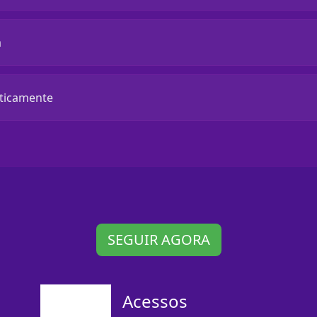
a
aticamente
SEGUIR AGORA
Acessos