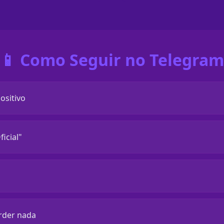
📱 Como Seguir no Telegram
ositivo
icial"
erder nada