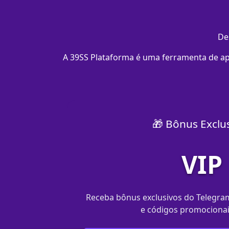
De
A 39SS Plataforma é uma ferramenta de apo
🎁 Bônus Exclu
VIP
Receba bônus exclusivos do Telegra
e códigos promocionai