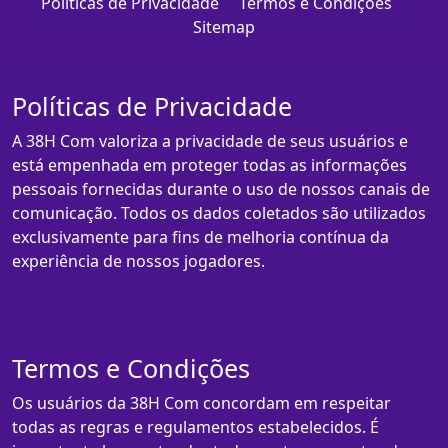
Políticas de Privacidade
Termos e Condições
Sitemap
Políticas de Privacidade
A 38H Com valoriza a privacidade de seus usuários e
está empenhada em proteger todas as informações
pessoais fornecidas durante o uso de nossos canais de
comunicação. Todos os dados coletados são utilizados
exclusivamente para fins de melhoria contínua da
experiência de nossos jogadores.
Termos e Condições
Os usuários da 38H Com concordam em respeitar
todas as regras e regulamentos estabelecidos. É