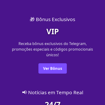
🎁 Bônus Exclusivos
VIP
Receba bônus exclusivos do Telegram,
promoções especiais e códigos promocionais
únicos!
Ver Bônus
📢 Notícias em Tempo Real
24/7