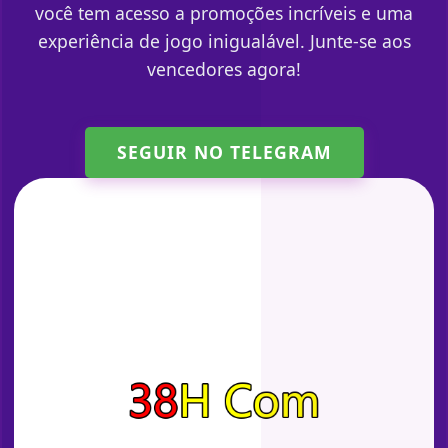
você tem acesso a promoções incríveis e uma
experiência de jogo inigualável. Junte-se aos
vencedores agora!
SEGUIR NO TELEGRAM