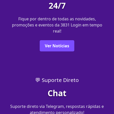
24/7
Fique por dentro de todas as novidades,
promoções e eventos da 3831 Login em tempo
real!
Ver Notícias
💬 Suporte Direto
Chat
Suporte direto via Telegram, respostas rápidas e
atendimento personalizado!