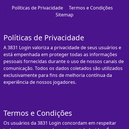
Políticas de Privacidade
Termos e Condições
Sitemap
Políticas de Privacidade
A 3831 Login valoriza a privacidade de seus usuários e
está empenhada em proteger todas as informações
pessoais fornecidas durante o uso de nossos canais de
comunicação. Todos os dados coletados são utilizados
exclusivamente para fins de melhoria contínua da
experiência de nossos jogadores.
Termos e Condições
Os usuários da 3831 Login concordam em respeitar