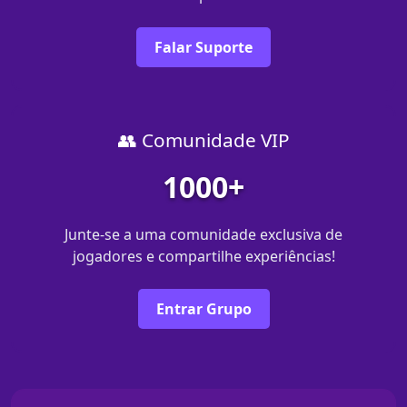
Falar Suporte
👥 Comunidade VIP
1000+
Junte-se a uma comunidade exclusiva de
jogadores e compartilhe experiências!
Entrar Grupo